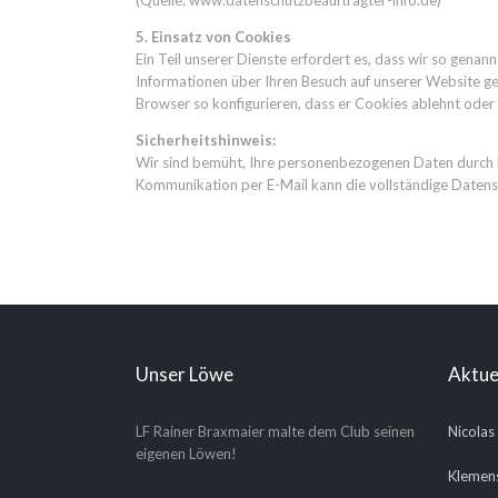
(Quelle: www.datenschutzbeauftragter-info.de)
5. Einsatz von Cookies
Ein Teil unserer Dienste erfordert es, dass wir so genan
Informationen über Ihren Besuch auf unserer Website ge
Browser so konfigurieren, dass er Cookies ablehnt oder 
Sicherheitshinweis:
Wir sind bemüht, Ihre personenbezogenen Daten durch Ergr
Kommunikation per E-Mail kann die vollständige Datensi
Unser Löwe
Aktue
LF Rainer Braxmaier malte dem Club seinen
Nicolas
eigenen Löwen!
Klemens