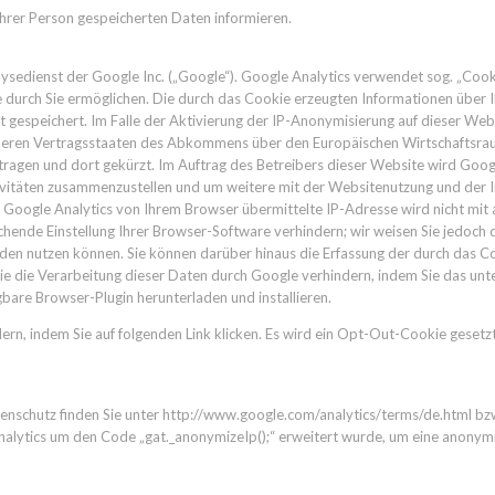
 Ihrer Person gespeicherten Daten informieren.
sedienst der Google Inc. („Google“). Google Analytics verwendet sog. „Cook
 durch Sie ermöglichen. Die durch das Cookie erzeugten Informationen über I
 gespeichert. Im Falle der Aktivierung der IP-Anonymisierung auf dieser Web
deren Vertragsstaaten des Abkommens über den Europäischen Wirtschaftsraum
ragen und dort gekürzt. Im Auftrag des Betreibers dieser Website wird Goog
vitäten zusammenzustellen und um weitere mit der Websitenutzung und der 
 Google Analytics von Ihrem Browser übermittelte IP-Adresse wird nicht mi
ende Einstellung Ihrer Browser-Software verhindern; wir weisen Sie jedoch dar
den nutzen können. Sie können darüber hinaus die Erfassung der durch das C
ie die Verarbeitung dieser Daten durch Google verhindern, indem Sie das unt
bare Browser-Plugin herunterladen und installieren.
ern, indem Sie auf folgenden Link klicken. Es wird ein Opt-Out-Cookie gesetz
schutz finden Sie unter http://www.google.com/analytics/terms/de.html bzw. 
Analytics um den Code „gat._anonymizeIp();“ erweitert wurde, um eine anonymi