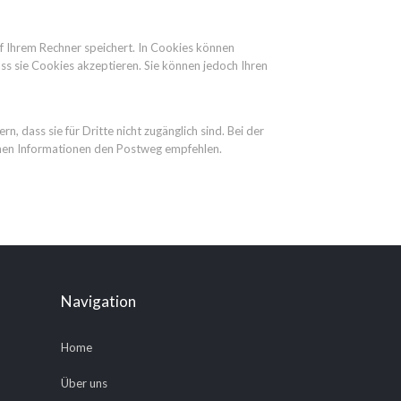
auf Ihrem Rechner speichert. In Cookies können
ss sie Cookies akzeptieren. Sie können jedoch Ihren
 dass sie für Dritte nicht zugänglich sind. Bei der
ichen Informationen den Postweg empfehlen.
Navigation
Home
Über uns