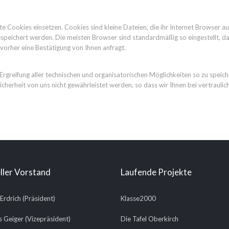
nte Cookies einsetzen. Cookies sind kleine Dateien, die ihr Internet Browser 
speichert werden. Die meisten Browser sind standardmäßig so eingestellt, da
vorher eine Bestätigung von Ihnen anfragt.
eifung aller technischen und organisatorischen Möglichkeiten so zu speichern,
cherheit von uns nicht gewährleistet werden, so dass wir Ihnen bei vertraul
ller Vorstand
Laufende Projekte
 Erdrich (Präsident)
Klasse2000
 Geiger (Vizepräsident)
Die Tafel Oberkirch