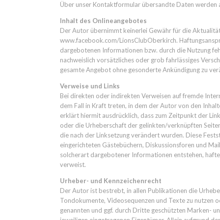
Über unser Kontaktformular übersandte Daten werden aus
Inhalt des Onlineangebotes
Der Autor übernimmt keinerlei Gewähr für die Aktualität
www.facebook.com/LionsClubOberkirch
. Haftungsanspr
dargebotenen Informationen bzw. durch die Nutzung fehl
nachweislich vorsätzliches oder grob fahrlässiges Versch
gesamte Angebot ohne gesonderte Ankündigung zu verände
Verweise und Links
Bei direkten oder indirekten Verweisen auf fremde Inter
dem Fall in Kraft treten, in dem der Autor von den Inhal
erklärt hiermit ausdrücklich, dass zum Zeitpunkt der Link
oder die Urheberschaft der gelinkten/verknüpften Seiten h
die nach der Linksetzung verändert wurden. Diese Festst
eingerichteten Gästebüchern, Diskussionsforen und Maili
solcherart dargebotener Informationen entstehen, haftet a
verweist.
Urheber- und Kennzeichenrecht
Der Autor ist bestrebt, in allen Publikationen die Urh
Tondokumente, Videosequenzen und Texte zu nutzen oder
genannten und ggf. durch Dritte geschützten Marken- u