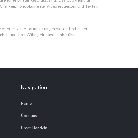
ch Rechte Dritter geschützt sind! Das Copyright für
her Grafiken, Tondokumente, Videosequenzen und Texte in
le oder einzelne Formulierungen dieses Textes der
nhalt und ihrer Gültigkeit davon unberührt.
Navigation
Home
Über uns
Unser Handeln