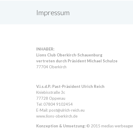
Impressum
INHABER:
Lions Club Oberkirch-Schauenburg
vertreten durch Präsident Michael Schulze
77704 Oberkirch
V.i.s.d.P.: Past-Präsident Ulrich Reich
Kniebisstraße 3c
77728 Oppenau
Tel:
07804 9102454
E-Mail: post@ulrich-reich.eu
www.lions-oberkirch.de
Konzeption & Umsetzung:
© 2015
medias werbeagen