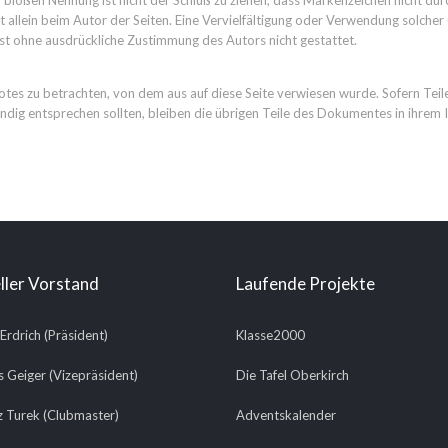
r bloßen Nennung ist nicht der Schluß zu ziehen, dass Markenzeichen nicht dur
ibt allein beim Autor der Seiten. Eine Vervielfältigung oder Verwendung solc
st ohne ausdrückliche Zustimmung des Autors nicht gestattet.
botes zu betrachten, von dem aus auf diese Seite verwiesen wurde. Sofern Tei
ändig entsprechen sollten, bleiben die übrigen Teile des Dokumentes in ihrem I
ller Vorstand
Laufende Projekte
 Erdrich (Präsident)
Klasse2000
 Geiger (Vizepräsident)
Die Tafel Oberkirch
 Turek (Clubmaster)
Adventskalender