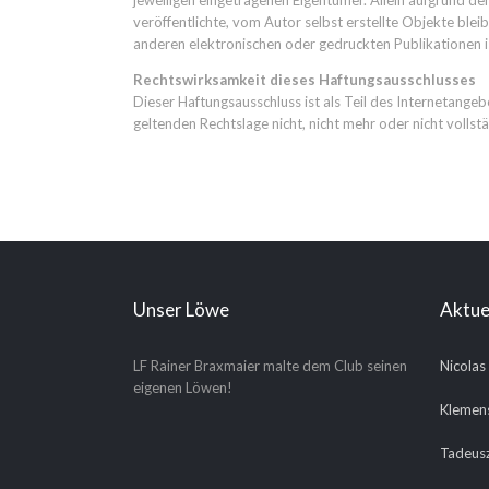
jeweiligen eingetragenen Eigentümer. Allein aufgrund de
veröffentlichte, vom Autor selbst erstellte Objekte ble
anderen elektronischen oder gedruckten Publikationen i
Rechtswirksamkeit dieses Haftungsausschlusses
Dieser Haftungsausschluss ist als Teil des Internetange
geltenden Rechtslage nicht, nicht mehr oder nicht vollst
Unser Löwe
Aktue
LF Rainer Braxmaier malte dem Club seinen
Nicolas
eigenen Löwen!
Klemens
Tadeusz