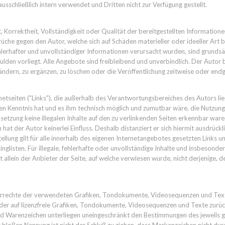
schließlich intern verwendet und Dritten nicht zur Verfügung gestellt.
, Korrektheit, Vollständigkeit oder Qualität der bereitgestellten Informatio
üche gegen den Autor, welche sich auf Schäden materieller oder ideeller Art 
erhafter und unvollständiger Informationen verursacht wurden, sind grundsät
ulden vorliegt. Alle Angebote sind freibleibend und unverbindlich. Der Autor be
rn, zu ergänzen, zu löschen oder die Veröffentlichung zeitweise oder endgül
netseiten ("Links"), die außerhalb des Verantwortungsbereiches des Autors lie
ten Kenntnis hat und es ihm technisch möglich und zumutbar wäre, die Nutzung 
setzung keine illegalen Inhalte auf den zu verlinkenden Seiten erkennbar waren
at der Autor keinerlei Einfluss. Deshalb distanziert er sich hiermit ausdrückli
ellung gilt für alle innerhalb des eigenen Internetangebotes gesetzten Links
nglisten. Für illegale, fehlerhafte oder unvollständige Inhalte und insbesond
llein der Anbieter der Seite, auf welche verwiesen wurde, nicht derjenige, der 
eberrechte der verwendeten Grafiken, Tondokumente, Videosequenzen und Texte
 auf lizenzfreie Grafiken, Tondokumente, Videosequenzen und Texte zurückz
nd Warenzeichen unterliegen uneingeschränkt den Bestimmungen des jeweils g