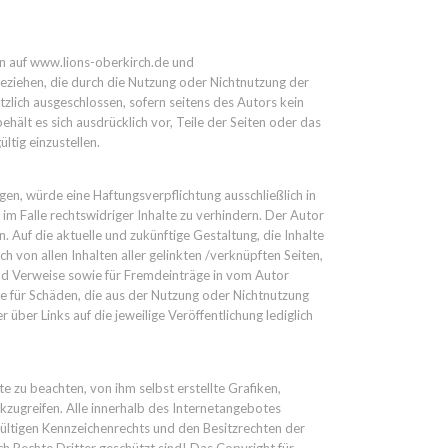
nen auf www.lions-oberkirch.de und
beziehen, die durch die Nutzung oder Nichtnutzung der
zlich ausgeschlossen, sofern seitens des Autors kein
hält es sich ausdrücklich vor, Teile der Seiten oder das
tig einzustellen.
gen, würde eine Haftungsverpflichtung ausschließlich in
im Falle rechtswidriger Inhalte zu verhindern. Der Autor
. Auf die aktuelle und zukünftige Gestaltung, die Inhalte
ch von allen Inhalten aller gelinkten /verknüpften Seiten,
 und Verweise sowie für Fremdeinträge in vom Autor
ere für Schäden, die aus der Nutzung oder Nichtnutzung
über Links auf die jeweilige Veröffentlichung lediglich
 zu beachten, von ihm selbst erstellte Grafiken,
ugreifen. Alle innerhalb des Internetangebotes
ültigen Kennzeichenrechts und den Besitzrechten der