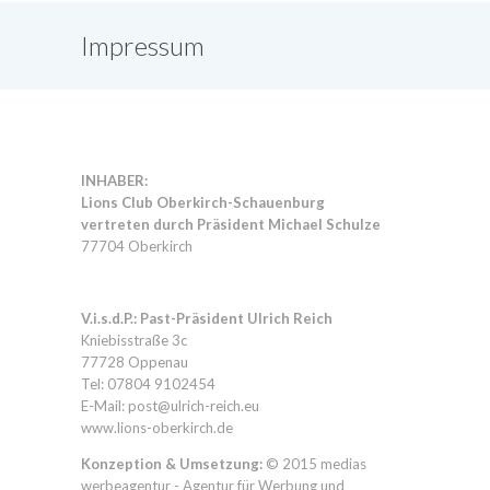
Impressum
INHABER:
Lions Club Oberkirch-Schauenburg
vertreten durch Präsident Michael Schulze
77704 Oberkirch
V.i.s.d.P.: Past-Präsident Ulrich Reich
Kniebisstraße 3c
77728 Oppenau
Tel:
07804 9102454
E-Mail: post@ulrich-reich.eu
www.lions-oberkirch.de
Konzeption & Umsetzung:
© 2015
medias
werbeagentur - Agentur für Werbung und