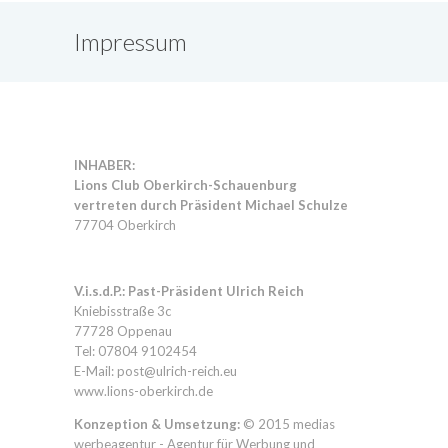
Impressum
INHABER:
Lions Club Oberkirch-Schauenburg
vertreten durch Präsident Michael Schulze
77704 Oberkirch
V.i.s.d.P.: Past-Präsident Ulrich Reich
Kniebisstraße 3c
77728 Oppenau
Tel:
07804 9102454
E-Mail: post@ulrich-reich.eu
www.lions-oberkirch.de
Konzeption & Umsetzung:
© 2015
medias
werbeagentur - Agentur für Werbung und