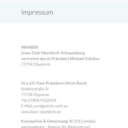
Impressum
INHABER:
Lions Club Oberkirch-Schauenburg
vertreten durch Präsident Michael Schulze
77704 Oberkirch
V.i.s.d.P.: Past-Präsident Ulrich Reich
Kniebisstraße 3c
77728 Oppenau
Tel:
07804 9102454
E-Mail: post@ulrich-reich.eu
www.lions-oberkirch.de
Konzeption & Umsetzung:
© 2015
medias
werbeagentur - Agentur für Werbung und