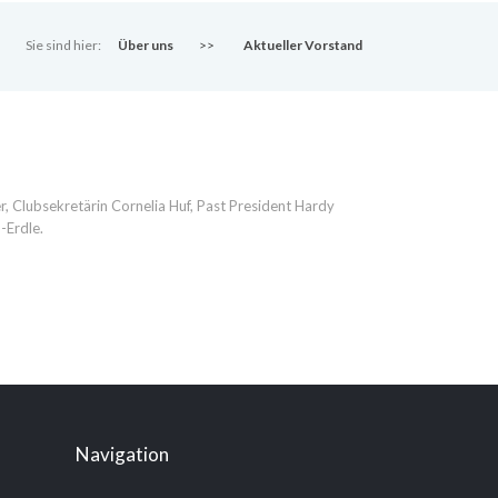
Sie sind hier:
Über uns
>>
Aktueller Vorstand
r, Clubsekretärin Cornelia Huf, Past President Hardy
-Erdle.
Navigation