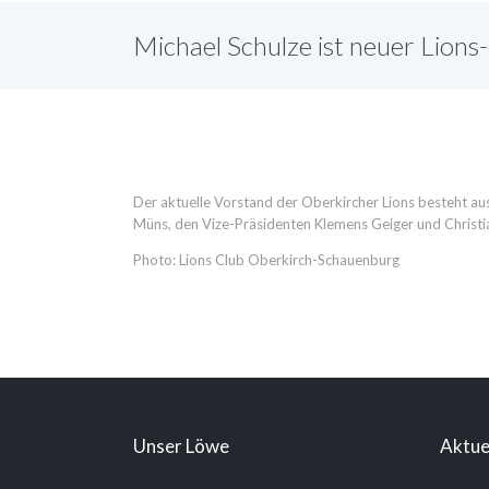
Michael Schulze ist neuer Lions
Der aktuelle Vorstand der Oberkircher Lions besteht aus 
Müns, den Vize-Präsidenten Klemens Geiger und Christi
Photo: Lions Club Oberkirch-Schauenburg
Unser Löwe
Aktue