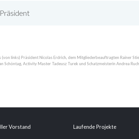
-Präsident
(von links) Präsident Nicolas Erdrich, dem Mitgliederbeauftragten Rainer Stie
an Schöntag, Activity Master Tadeusz Turek und Schatzmeisterin Andrea Ruch
ller Vorstand
Laufende Projekte