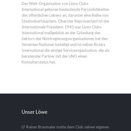
Der Welt-Organisation von Lions Clubs
International gehören bedeutende Persönlichkeiten
des öffentlichen Lebens an, darunter eine Reihe von
Staatsoberhäuptern. Oberster Repräsentant ist der
Internationale Präsident. 1945 war Lions Clubs
International maßgeblich an der Gründung des
Sektors der Nichtregierungsorganisationen bei den
Vereinten Nationen beteiligt und ist neben Rotary
International die einzige Serviceorganisation, die als
beratender Partner mit der UNO einen
Konsultarstatus hat.
Unser Löwe
LF Rainer Braxmaier malte dem Club seinen eigenen