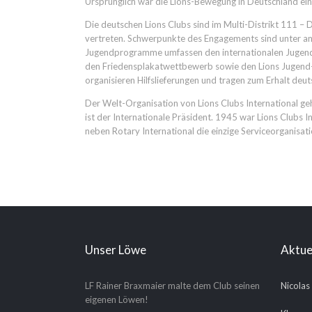
Ursprünglich war die Lions-Bewegung in Deutschland ein
Die deutschen Lions Clubs sind im Multi-Distrikt 111 
vertreten. Schwerpunkte des Engagements sind unter an
Jugendprogramme umfassen den internationalen Jugend-
den Friedensplakatwettbewerb sowie den Lions Jugend-M
organisieren Hilfslieferungen und tragen zum Erhalt deu
Der Welt-Organisation von Lions Clubs International g
ist der Internationale Präsident. 1945 war Lions Clubs 
neben Rotary International die einzige Serviceorganisat
Unser Löwe
Aktue
LF Rainer Braxmaier malte dem Club seinen
Nicolas
eigenen Löwen!