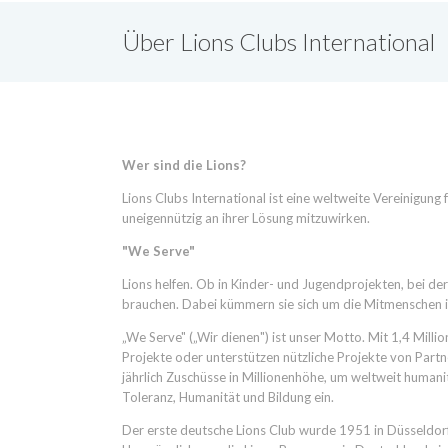
Über Lions Clubs International
Wer sind die Lions?
Lions Clubs International ist eine weltweite Vereinigung 
uneigennützig an ihrer Lösung mitzuwirken.
"We Serve"
Lions helfen. Ob in Kinder- und Jugendprojekten, bei de
brauchen. Dabei kümmern sie sich um die Mitmenschen in
„We Serve" („Wir dienen") ist unser Motto. Mit 1,4 Millio
Projekte oder unterstützen nützliche Projekte von Partne
jährlich Zuschüsse in Millionenhöhe, um weltweit humanit
Toleranz, Humanität und Bildung ein.
Der erste deutsche Lions Club wurde 1951 in Düsseldorf