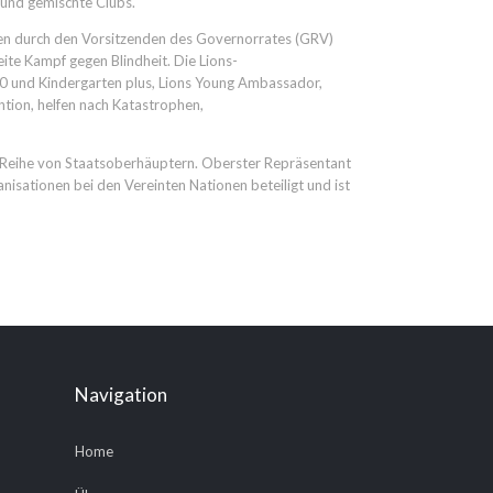
 und gemischte Clubs.
den durch den Vorsitzenden des Governorrates (GRV)
te Kampf gegen Blindheit. Die Lions-
 und Kindergarten plus, Lions Young Ambassador,
tion, helfen nach Katastrophen,
e Reihe von Staatsoberhäuptern. Oberster Repräsentant
nisationen bei den Vereinten Nationen beteiligt und ist
Navigation
Home