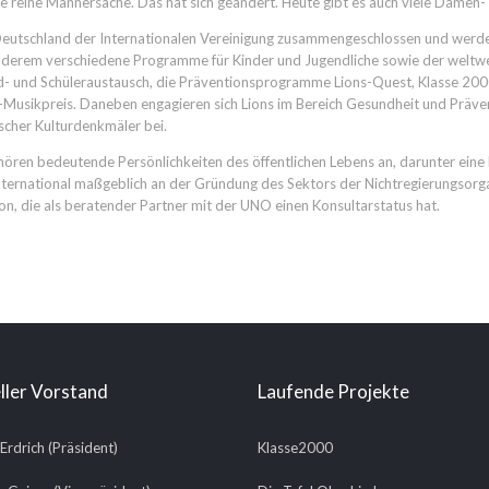
e reine Männersache. Das hat sich geändert. Heute gibt es auch viele Damen-
– Deutschland der Internationalen Vereinigung zusammengeschlossen und wer
derem verschiedene Programme für Kinder und Jugendliche sowie der weltwei
 und Schüleraustausch, die Präventionsprogramme Lions-Quest, Klasse 2000
usikpreis. Daneben engagieren sich Lions im Bereich Gesundheit und Präven
tscher Kulturdenkmäler bei.
ehören bedeutende Persönlichkeiten des öffentlichen Lebens an, darunter ein
International maßgeblich an der Gründung des Sektors der Nichtregierungsorga
ion, die als beratender Partner mit der UNO einen Konsultarstatus hat.
ller Vorstand
Laufende Projekte
 Erdrich (Präsident)
Klasse2000