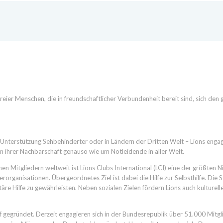
freier Menschen, die in freundschaftlicher Verbundenheit bereit sind, sich den 
rUnterstützung Sehbehinderter oder in Ländern der Dritten Welt – Lions engagi
 ihrer Nachbarschaft genauso wie um Notleidende in aller Welt.
nen Mitgliedern weltweit ist Lions Clubs International (LCI) eine der größten N
rorganisationen. Übergeordnetes Ziel ist dabei die Hilfe zur Selbsthilfe. Die S
äre Hilfe zu gewährleisten. Neben sozialen Zielen fördern Lions auch kulturell
 gegründet. Derzeit engagieren sich in der Bundesrepublik über 51.000 Mitgl