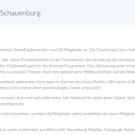
h-Schauenburg
det. Aktuell gehören ihm rund 40 Mitglieder an. Die Oberkircher Lions tref
 Jahr seiner Präsidentschaft ist der Präsident für die Gestaltung des Vereinsj
nd dies Clubbeauftragte für die diversen Programme. Das Jahresprogramm ist du
is hin zu sozialen Themen. Auch eine gemeinsame Weihnachtsfeier und ein Ne
e weltweit agierenden Lions ganz im Zeichen des Lions-Mottos »We serve« (»Wi
eren Erlös immer einen gemeinützigen Zweck unterstützt.
tsmarkt aktiv und verkaufen jedes Jahr Hefezopf für einen guten Zweck. Eine 
rketingverein.
ch nicht bewerben, sondern die Mitglieder selbst empfehlen ein neues Mitglied
t, es umfasst Vertreter aus Wirtschaft, Verwaltung, Medizin, Pädagogik, Kultu