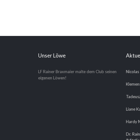
Unser Löwe
Aktue
LF Rainer Braxmaier malte dem Club seinen
Nicolas
eigenen Löwen!
Klemens
Tadeusz
Liane K
Hardy M
Dr. Rain