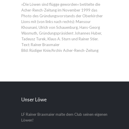
»Die Löwen sind flügge geworden« betitelte die
Acher-Rench-Zeitung im November 1999 das
Photo des Gründungsvorstands der Oberkircher
Lions mit (von links nach rechts): Mansour
Khounani, Ulrich von Schauenburg, Hans-Georg
Wasmuth, Gründungspräsident Johannes Huber,
Tadeusz Turek, Klaus A. Sturn und Rainer Stier.
Text: Rainer Braxmaier
Bild: Rüdiger Knie/Archiv Acher-Rench-Zeitung
Unser Löwe
LF Rainer Braxmaier malte dem Club seinen eigenen
Löwen!