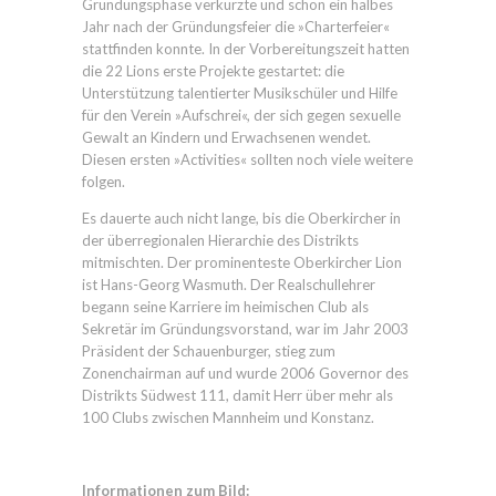
Gründungsphase verkürzte und schon ein halbes
Jahr nach der Gründungsfeier die »Charterfeier«
stattfinden konnte. In der Vorbereitungszeit hatten
die 22 Lions erste Projekte gestartet: die
Unterstützung talentierter Musikschüler und Hilfe
für den Verein »Aufschrei«, der sich gegen sexuelle
Gewalt an Kindern und Erwachsenen wendet.
Diesen ersten »Activities« sollten noch viele weitere
folgen.
Es dauerte auch nicht lange, bis die Oberkircher in
der überregionalen Hierarchie des Distrikts
mitmischten. Der prominenteste Oberkircher Lion
ist Hans-Georg Wasmuth. Der Realschullehrer
begann seine Karriere im heimischen Club als
Sekretär im Gründungsvorstand, war im Jahr 2003
Präsident der Schauenburger, stieg zum
Zonenchairman auf und wurde 2006 Governor des
Distrikts Südwest 111, damit Herr über mehr als
100 Clubs zwischen Mannheim und Konstanz.
Informationen zum Bild: