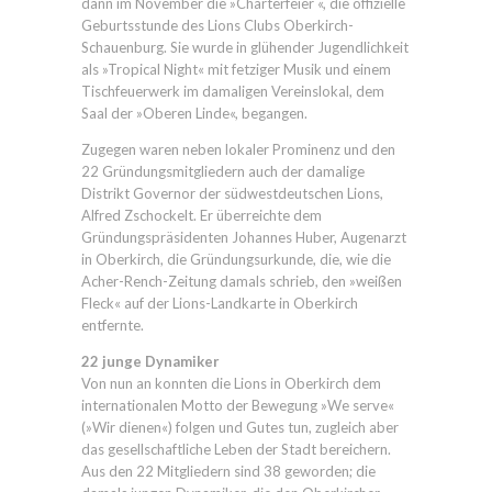
dann im November die »Charterfeier «, die offizielle
Geburtsstunde des Lions Clubs Oberkirch-
Schauenburg. Sie wurde in glühender Jugendlichkeit
als »Tropical Night« mit fetziger Musik und einem
Tischfeuerwerk im damaligen Vereinslokal, dem
Saal der »Oberen Linde«, begangen.
Zugegen waren neben lokaler Prominenz und den
22 Gründungsmitgliedern auch der damalige
Distrikt Governor der südwestdeutschen Lions,
Alfred Zschockelt. Er überreichte dem
Gründungspräsidenten Johannes Huber, Augenarzt
in Oberkirch, die Gründungsurkunde, die, wie die
Acher-Rench-Zeitung damals schrieb, den »weißen
Fleck« auf der Lions-Landkarte in Oberkirch
entfernte.
22 junge Dynamiker
Von nun an konnten die Lions in Oberkirch dem
internationalen Motto der Bewegung »We serve«
(»Wir dienen«) folgen und Gutes tun, zugleich aber
das gesellschaftliche Leben der Stadt bereichern.
Aus den 22 Mitgliedern sind 38 geworden; die