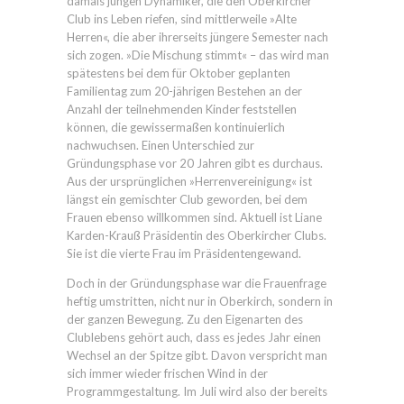
damals jungen Dynamiker, die den Oberkircher
Club ins Leben riefen, sind mittlerweile »Alte
Herren«, die aber ihrerseits jüngere Semester nach
sich zogen. »Die Mischung stimmt« – das wird man
spätestens bei dem für Oktober geplanten
Familientag zum 20-jährigen Bestehen an der
Anzahl der teilnehmenden Kinder feststellen
können, die gewissermaßen kontinuierlich
nachwuchsen. Einen Unterschied zur
Gründungsphase vor 20 Jahren gibt es durchaus.
Aus der ursprünglichen »Herrenvereinigung« ist
längst ein gemischter Club geworden, bei dem
Frauen ebenso willkommen sind. Aktuell ist Liane
Karden-Krauß Präsidentin des Oberkircher Clubs.
Sie ist die vierte Frau im Präsidentengewand.
Doch in der Gründungsphase war die Frauenfrage
heftig umstritten, nicht nur in Oberkirch, sondern in
der ganzen Bewegung. Zu den Eigenarten des
Clublebens gehört auch, dass es jedes Jahr einen
Wechsel an der Spitze gibt. Davon verspricht man
sich immer wieder frischen Wind in der
Programmgestaltung. Im Juli wird also der bereits