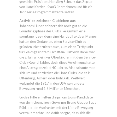
gewählte Präsident Hansjörg Schnurr das Zepter
von Liane Karden-Krauß übernehmen und für ein
Jahr seine Programmakzente setzen.
Activities zeichnen Clubleben aus
Johannes Huber erinnert sich noch gut an die
Gründungsphase des Clubs, »eigentlich eine
spontane Idee«, denn eine Handvoll aktiver Männer
hatten den Gedanken, einen Service-Club zu
gründen, nicht zuletzt auch, »um einen Treffpunkt
für Gleichgesinnte zu schaffen«. Hilfreich dabei war
die Erfahrung einiger Oberkircher mit dem Service-
Club »Round Table«, doch diese Vereinigung hatte
eine Altersgrenze bei 40 Jahren. Also schaute man
sich um und entdeckte die Lions Clubs, die es in
Offenburg, Achern oder Bühl gab. Weltweit
verbindet die 1917 in den USA gegründete
Bewegung rund 1,5 Millionen Menschen.
Große Hilfe erhielten die jungen Lions-Kandidaten
von dem ehemaligen Governor Bruno Geppert aus
Bühl, der die Aspiranten mit der Lions-Bewegung
vertraut machte und dafür sorgte, dass sich die