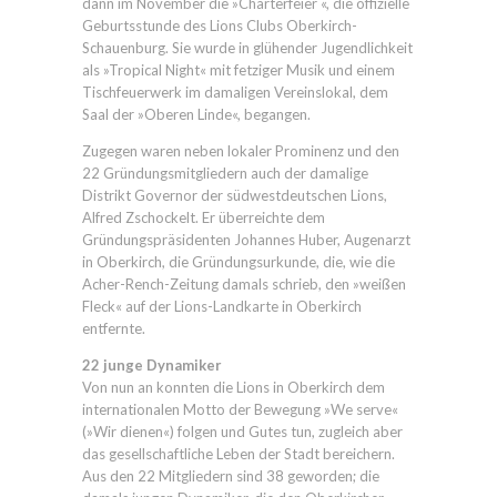
dann im November die »Charterfeier «, die offizielle
Geburtsstunde des Lions Clubs Oberkirch-
Schauenburg. Sie wurde in glühender Jugendlichkeit
als »Tropical Night« mit fetziger Musik und einem
Tischfeuerwerk im damaligen Vereinslokal, dem
Saal der »Oberen Linde«, begangen.
Zugegen waren neben lokaler Prominenz und den
22 Gründungsmitgliedern auch der damalige
Distrikt Governor der südwestdeutschen Lions,
Alfred Zschockelt. Er überreichte dem
Gründungspräsidenten Johannes Huber, Augenarzt
in Oberkirch, die Gründungsurkunde, die, wie die
Acher-Rench-Zeitung damals schrieb, den »weißen
Fleck« auf der Lions-Landkarte in Oberkirch
entfernte.
22 junge Dynamiker
Von nun an konnten die Lions in Oberkirch dem
internationalen Motto der Bewegung »We serve«
(»Wir dienen«) folgen und Gutes tun, zugleich aber
das gesellschaftliche Leben der Stadt bereichern.
Aus den 22 Mitgliedern sind 38 geworden; die