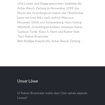
»Die Löwen sind flügge geworden« betitelte die
Acher-Rench-Zeitung im November 1999 das
Photo des Gründungsvorstands der Oberkircher
Lions mit (von links nach rechts): Mansour
Khounani, Ulrich von Schauenburg, Hans-Georg
Wasmuth, Gründungspräsident Johannes Huber,
Tadeusz Turek, Klaus A. Sturn und Rainer Stier.
Text: Rainer Braxmaier
Bild: Rüdiger Knie/Archiv Acher-Rench-Zeitung
Unser Löwe
LF Rainer Braxmaier malte dem Club seinen eigenen
Löwen!