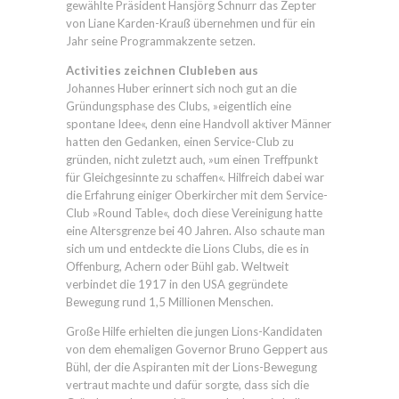
gewählte Präsident Hansjörg Schnurr das Zepter
von Liane Karden-Krauß übernehmen und für ein
Jahr seine Programmakzente setzen.
Activities zeichnen Clubleben aus
Johannes Huber erinnert sich noch gut an die
Gründungsphase des Clubs, »eigentlich eine
spontane Idee«, denn eine Handvoll aktiver Männer
hatten den Gedanken, einen Service-Club zu
gründen, nicht zuletzt auch, »um einen Treffpunkt
für Gleichgesinnte zu schaffen«. Hilfreich dabei war
die Erfahrung einiger Oberkircher mit dem Service-
Club »Round Table«, doch diese Vereinigung hatte
eine Altersgrenze bei 40 Jahren. Also schaute man
sich um und entdeckte die Lions Clubs, die es in
Offenburg, Achern oder Bühl gab. Weltweit
verbindet die 1917 in den USA gegründete
Bewegung rund 1,5 Millionen Menschen.
Große Hilfe erhielten die jungen Lions-Kandidaten
von dem ehemaligen Governor Bruno Geppert aus
Bühl, der die Aspiranten mit der Lions-Bewegung
vertraut machte und dafür sorgte, dass sich die