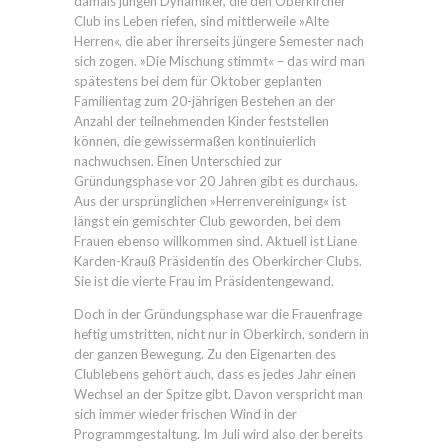
damals jungen Dynamiker, die den Oberkircher
Club ins Leben riefen, sind mittlerweile »Alte
Herren«, die aber ihrerseits jüngere Semester nach
sich zogen. »Die Mischung stimmt« – das wird man
spätestens bei dem für Oktober geplanten
Familientag zum 20-jährigen Bestehen an der
Anzahl der teilnehmenden Kinder feststellen
können, die gewissermaßen kontinuierlich
nachwuchsen. Einen Unterschied zur
Gründungsphase vor 20 Jahren gibt es durchaus.
Aus der ursprünglichen »Herrenvereinigung« ist
längst ein gemischter Club geworden, bei dem
Frauen ebenso willkommen sind. Aktuell ist Liane
Karden-Krauß Präsidentin des Oberkircher Clubs.
Sie ist die vierte Frau im Präsidentengewand.
Doch in der Gründungsphase war die Frauenfrage
heftig umstritten, nicht nur in Oberkirch, sondern in
der ganzen Bewegung. Zu den Eigenarten des
Clublebens gehört auch, dass es jedes Jahr einen
Wechsel an der Spitze gibt. Davon verspricht man
sich immer wieder frischen Wind in der
Programmgestaltung. Im Juli wird also der bereits