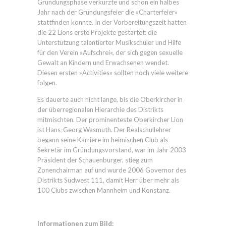
Gründungsphase verkürzte und schon ein halbes
Jahr nach der Gründungsfeier die »Charterfeier«
stattfinden konnte. In der Vorbereitungszeit hatten
die 22 Lions erste Projekte gestartet: die
Unterstützung talentierter Musikschüler und Hilfe
für den Verein »Aufschrei«, der sich gegen sexuelle
Gewalt an Kindern und Erwachsenen wendet.
Diesen ersten »Activities« sollten noch viele weitere
folgen.
Es dauerte auch nicht lange, bis die Oberkircher in
der überregionalen Hierarchie des Distrikts
mitmischten. Der prominenteste Oberkircher Lion
ist Hans-Georg Wasmuth. Der Realschullehrer
begann seine Karriere im heimischen Club als
Sekretär im Gründungsvorstand, war im Jahr 2003
Präsident der Schauenburger, stieg zum
Zonenchairman auf und wurde 2006 Governor des
Distrikts Südwest 111, damit Herr über mehr als
100 Clubs zwischen Mannheim und Konstanz.
Informationen zum Bild: