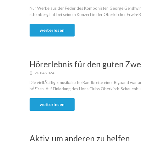
Nur Werke aus der Feder des Komponisten George Gershwin
rttemberg hat bei seinem Konzert in der Oberkircher Erwin-Bra
weiterlesen
Hörerlebnis für den guten Zw
26.04.2024
Die vielfÃ¤ltige musikalische Bandbreite einer Bigband war 
hÃ¶ren. Auf Einladung des Lions Clubs Oberkirch-Schauenburg 
weiterlesen
Aktiv, um anderen zu helfen