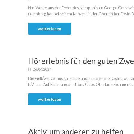
Nur Werke aus der Feder des Komponisten George Gershwin
rttemberg hat bei seinem Konzert in der Oberkircher Erwin-Bra
weiterlesen
Hörerlebnis für den guten Zw
26.04.2024
Die vielfÃ¤ltige musikalische Bandbreite einer Bigband war 
hÃ¶ren. Auf Einladung des Lions Clubs Oberkirch-Schauenburg 
weiterlesen
Aktiv, um anderen zu helfen