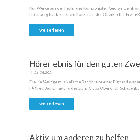
Nur Werke aus der Feder des Komponisten George Gershwin
rttemberg hat bei seinem Konzert in der Oberkircher Erwin-Bra
weiterlesen
Hörerlebnis für den guten Zw
26.04.2024
Die vielfÃ¤ltige musikalische Bandbreite einer Bigband war 
hÃ¶ren. Auf Einladung des Lions Clubs Oberkirch-Schauenburg 
weiterlesen
Aktiv, um anderen zu helfen