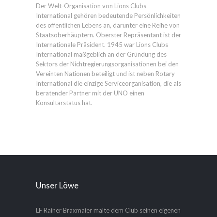
Der Welt-Organisation von Lions Clubs
International gehören bedeutende Persönlichkeiten
des öffentlichen Lebens an, darunter eine Reihe von
Staatsoberhäuptern. Oberster Repräsentant ist der
Internationale Präsident. 1945 war Lions Clubs
International maßgeblich an der Gründung des
Sektors der Nichtregierungsorganisationen bei den
Vereinten Nationen beteiligt und ist neben Rotary
International die einzige Serviceorganisation, die als
beratender Partner mit der UNO einen
Konsultarstatus hat.
Unser Löwe
LF Rainer Braxmaier malte dem Club seinen eigenen