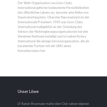
Der Welt-Organisation von Lions Clubs
International gehören bedeutende Persönlichkeiten
des öffentlichen Lebens an, darunter eine Reihe von
Staatsoberhäuptern. Oberster Repräsentant ist der
Internationale Präsident. 1945 war Lions Clubs
International maßgeblich an der Gründung des
Sektors der Nichtregierungsorganisationen bei den
Vereinten Nationen beteiligt und ist neben Rotary
International die einzige Serviceorganisation, die als
beratender Partner mit der UNO einen
Konsultarstatus hat.
Unser Löwe
LF Rainer Braxmaier malte dem Club seinen eigenen