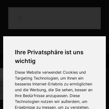
×
Ihre Privatsphäre ist uns
wichtig
Mittelalterliches Spektakel auf
 den guten
Mittelalter Spektakel
der Schauenburg
Diese Website verwendet Cookies und
Zweck
auf der Schauenburg
Targeting Technologien, um Ihnen ein
eitung von 2
Erlebt Ritter, Handwerk, Musik und Gaumenfreuden in historischer
besseres Internet-Erlebnis zu ermöglichen
ern und dem
Kulisse. Seid dabei beim Mittelalterlichen Spektakel auf der
und die Werbung, die Sie sehen, besser an
ionaltrainer
Schauenburg!
Ihre Bedürfnisse anzupassen. Diese
Technologien nutzen wir außerdem, um
Zum Spektakel
Ergebnisse zu messen, um zu verstehen,