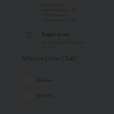
Hannes Schmidt
Grimmelshausenstr. 18
77704 Oberkirch
hs@lions-oberkirch.de
Fragen an uns
Sie haben Fragen? Schreiben
Sie uns!
Warum Lions Club?
We serve
Die deutschen Lions Clubs und das
Hilfswerk der Deutschen Lions e.V.
Seit 1905
(HDL) helfen, wo sich Menschen in
körperlicher und seelischer Not
Lions Clubs International ist eine
befinden. Ein GroÃŸteil der
weltweite Vereinigung freier