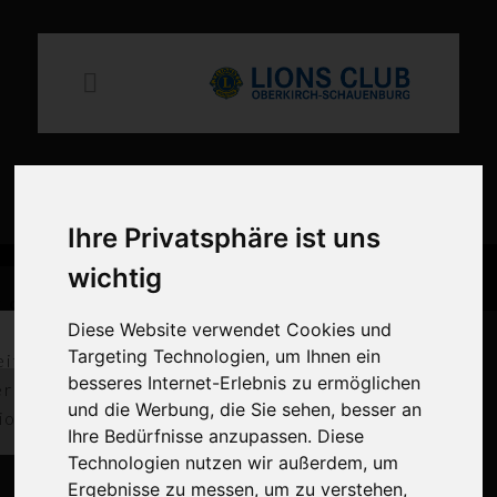
×
Ihre Privatsphäre ist uns
wichtig
Mittelalterliches Spektakel auf
 den guten
Mittelalter Spektakel
der Schauenburg
Diese Website verwendet Cookies und
Zweck
auf der Schauenburg
Targeting Technologien, um Ihnen ein
eitung von 2
Erlebt Ritter, Handwerk, Musik und Gaumenfreuden in historischer
besseres Internet-Erlebnis zu ermöglichen
ern und dem
Kulisse. Seid dabei beim Mittelalterlichen Spektakel auf der
und die Werbung, die Sie sehen, besser an
Schauenburg!
ionaltrainer
Ihre Bedürfnisse anzupassen. Diese
Technologien nutzen wir außerdem, um
Zum Spektakel
Ergebnisse zu messen, um zu verstehen,