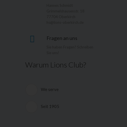
Hannes Schmidt
Grimmelshausenstr. 18
77704 Oberkirch
hs@lions-oberkirch.de
Fragen an uns
Sie haben Fragen? Schreiben
Sie uns!
Warum Lions Club?
We serve
Die deutschen Lions Clubs und das
Hilfswerk der Deutschen Lions e.V.
Seit 1905
(HDL) helfen, wo sich Menschen in
körperlicher und seelischer Not
Lions Clubs International ist eine
befinden. Ein GroÃŸteil der
weltweite Vereinigung freier