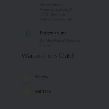
Hannes Schmidt
Grimmelshausenstr. 18
77704 Oberkirch
hs@lions-oberkirch.de
Fragen an uns
Sie haben Fragen? Schreiben
Sie uns!
Warum Lions Club?
We serve
Die deutschen Lions Clubs und das
Hilfswerk der Deutschen Lions e.V.
Seit 1905
(HDL) helfen, wo sich Menschen in
körperlicher und seelischer Not
Lions Clubs International ist eine
befinden. Ein GroÃŸteil der
weltweite Vereinigung freier