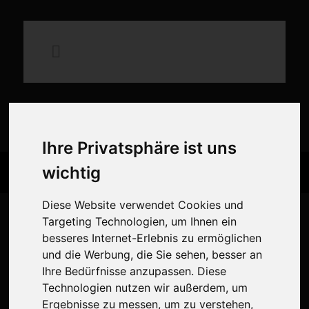
×
Mittelalterliches Spektakel auf
der Schauenburg
Erlebt Ritter, Handwerk, Musik und Gaumenfreuden in historischer
Kulisse. Seid dabei beim Mittelalterlichen Spektakel auf der
Schauenburg!
Ihre Privatsphäre ist uns
wichtig
Zum Spektakel
Diese Website verwendet Cookies und
Targeting Technologien, um Ihnen ein
besseres Internet-Erlebnis zu ermöglichen
und die Werbung, die Sie sehen, besser an
Ihre Bedürfnisse anzupassen. Diese
Technologien nutzen wir außerdem, um
Ergebnisse zu messen, um zu verstehen,