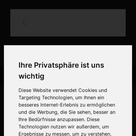
×
Ihre Privatsphäre ist uns
wichtig
Mittelalterliches Spektakel auf
der Schauenburg
Diese Website verwendet Cookies und
Targeting Technologien, um Ihnen ein
Erlebt Ritter, Handwerk, Musik und Gaumenfreuden in historischer
besseres Internet-Erlebnis zu ermöglichen
Kulisse. Seid dabei beim Mittelalterlichen Spektakel auf der
und die Werbung, die Sie sehen, besser an
Schauenburg!
Ihre Bedürfnisse anzupassen. Diese
Technologien nutzen wir außerdem, um
Zum Spektakel
Ergebnisse zu messen, um zu verstehen,