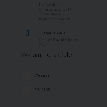
Hannes Schmidt
Grimmelshausenstr. 18
77704 Oberkirch
hs@lions-oberkirch.de
Fragen an uns
Sie haben Fragen? Schreiben
Sie uns!
Warum Lions Club?
We serve
Die deutschen Lions Clubs und das
Hilfswerk der Deutschen Lions e.V.
Seit 1905
(HDL) helfen, wo sich Menschen in
körperlicher und seelischer Not
Lions Clubs International ist eine
befinden. Ein GroÃŸteil der
weltweite Vereinigung freier