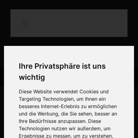
×
Ihre Privatsphäre ist uns
wichtig
Mittelalterliches Spektakel auf
der Schauenburg
Diese Website verwendet Cookies und
Targeting Technologien, um Ihnen ein
Erlebt Ritter, Handwerk, Musik und Gaumenfreuden in historischer
besseres Internet-Erlebnis zu ermöglichen
Kulisse. Seid dabei beim Mittelalterlichen Spektakel auf der
und die Werbung, die Sie sehen, besser an
Schauenburg!
Ihre Bedürfnisse anzupassen. Diese
Technologien nutzen wir außerdem, um
Zum Spektakel
Ergebnisse zu messen, um zu verstehen,