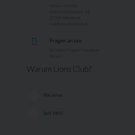
Hannes Schmidt
Grimmelshausenstr. 18
77704 Oberkirch
hs@lions-oberkirch.de
Fragen an uns
Sie haben Fragen? Schreiben
Sie uns!
Warum Lions Club?
We serve
Die deutschen Lions Clubs und das
Hilfswerk der Deutschen Lions e.V.
Seit 1905
(HDL) helfen, wo sich Menschen in
körperlicher und seelischer Not
Lions Clubs International ist eine
befinden. Ein GroÃŸteil der
weltweite Vereinigung freier